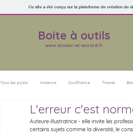
Ce site a été conçu sur la plateforme de création de s
Boite à outils
www.acoeur-et-accord.fr
Tous les posts
Violence
Souffrance
Travail
Bi
L'erreur c'est norma
A Cœur & Accord
Acceptation de soi, tolérance
Co
Auteure illustratrice - elle invite les prof
certains sujets comme la diversité, le con