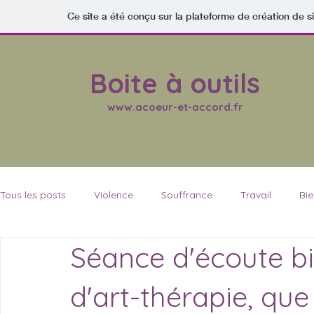
Ce site a été conçu sur la plateforme de création de s
Boite à outils
www.acoeur-et-accord.fr
Tous les posts
Violence
Souffrance
Travail
Bi
Séance d'écoute bi
A Cœur & Accord
Acceptation de soi, tolérance
Co
d'art-thérapie, que 